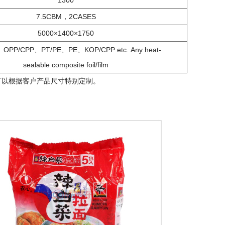
1300
7.5CBM，2CASES
5000×1400×1750
OPP/CPP、PT/PE、PE、KOP/CPP etc. Any heat-
sealable composite foil/film
可以根据客户产品尺寸特别定制。