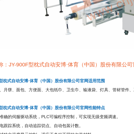
称：JY-900F型枕式自动安博·体育（中国）股份有限公司
00F型枕式自动安博·体育（中国）股份有限公司官网适用范围
、月饼、面包、方便面、大包纸巾、卫生巾、输液袋、灯具、管材管件、
00F型枕式自动安博·体育（中国）股份有限公司官网性能特点
准确的伺服驱动系统，PLC可编程序控制，可实现无级变频调速。
电跟踪系统，自动追踪切点、自动包装计数。