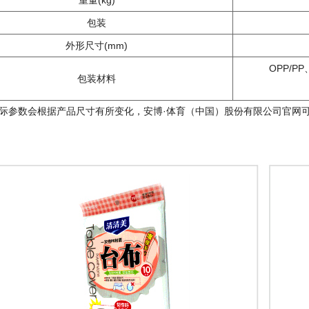
重量(kg)
包装
外形尺寸(mm)
OPP/PP、
包装材料
际参数会根据产品尺寸有所变化，安博·体育（中国）股份有限公司官网