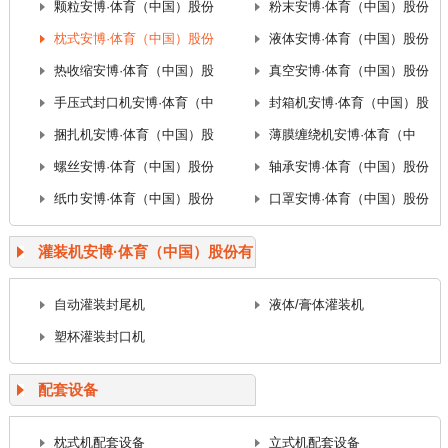
颗粒安博·体育（中国）股份
粉末安博·体育（中国）股份
有限公司官网安博·体育（中国）股份
枕式安博·体育（中国）股份
有限公司官网安博·体育（中国）股份
液体安博·体育（中国）股份
有限公司官网
有限公司官网安博·体育（中国）股份
热收缩安博·体育（中国）股
有限公司官网
有限公司官网安博·体育（中国）股份
真空安博·体育（中国）股份
有限公司官网
份有限公司官网安博·体育（中国）股
手压式封口机安博·体育（中
有限公司官网
有限公司官网安博·体育（中国）股份
封箱机安博·体育（中国）股
份有限公司官网
国）股份有限公司官网
捆扎机安博·体育（中国）股
有限公司官网
份有限公司官网
薄膜缠绕机安博·体育（中
份有限公司官网
螺丝安博·体育（中国）股份
国）股份有限公司官网
轴承安博·体育（中国）股份
有限公司官网
纸巾安博·体育（中国）股份
有限公司官网
口罩安博·体育（中国）股份
有限公司官网
有限公司官网
灌装机安博·体育（中国）股份有
限公司官网
自动灌装封尾机
液体/膏体灌装机
塑杯灌装封口机
配套设备
枕式机配套设备
立式机配套设备