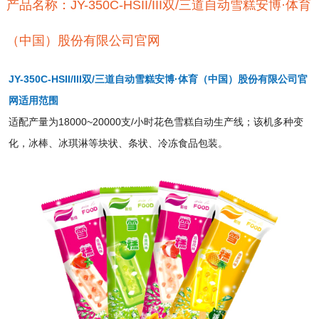
产品名称：JY-350C-HSII/III双/三道自动雪糕安博·体育
（中国）股份有限公司官网
JY-350C-HSII/III双/三道自动雪糕安博·体育（中国）股份有限公司官
网适用范围
适配产量为18000~20000支/小时花色雪糕自动生产线；该机多种变
化，冰棒、冰琪淋等块状、条状、冷冻食品包装。