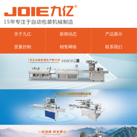
关于九亿
新闻动态
产品展示
质量控制
销售网络
联系我们