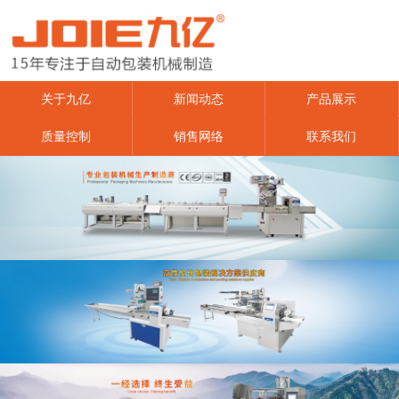
关于九亿
新闻动态
产品展示
质量控制
销售网络
联系我们