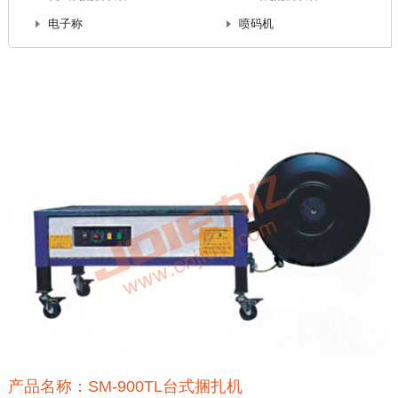
电子称
喷码机
产品名称：SM-900TL台式捆扎机